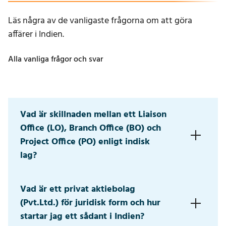
Läs några av de vanligaste frågorna om att göra
affärer i Indien.
Alla vanliga frågor och svar
Vad är skillnaden mellan ett Liaison
Office (LO), Branch Office (BO) och
Project Office (PO) enligt indisk
lag?
Det finns små skillnader mellan de tre formerna. Ett
Vad är ett privat aktiebolag
Liaison Office får endast ägna sig åt främjande
(Pvt.Ltd.) för juridisk form och hur
verksamhet och etablera affärskontakter. Ett
projektkontor är särskilt avsett för att organisera
startar jag ett sådant i Indien?