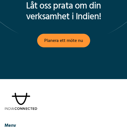
PAN- och PAN-kort.
Låt oss prata om din
verksamhet i Indien!
Planera ett möte nu
Meny