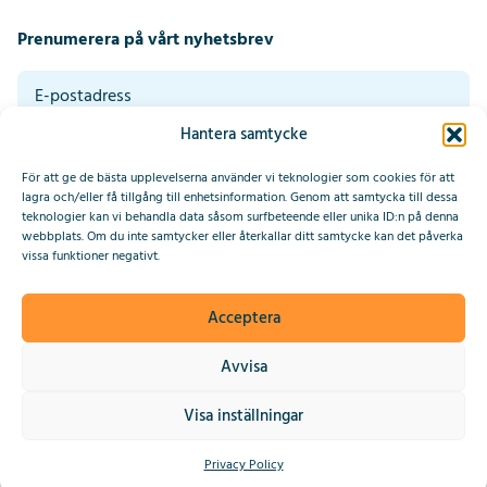
Prenumerera på vårt nyhetsbrev
Hantera samtycke
Genom att klicka på skicka godkänner du våra villkor. Läs vår
integritetspolicy längst ner på denna sida.
*
För att ge de bästa upplevelserna använder vi teknologier som cookies för att
Prenumerera
lagra och/eller få tillgång till enhetsinformation. Genom att samtycka till dessa
teknologier kan vi behandla data såsom surfbeteende eller unika ID:n på denna
webbplats. Om du inte samtycker eller återkallar ditt samtycke kan det påverka
This site is protected by reCAPTCHA and the Google
Privacy Policy
vissa funktioner negativt.
and
Terms of Service
apply.
Acceptera
2025 © IndiaConnected
Avvisa
Integritetspolicy
Visa inställningar
Webbplats av Upside
Privacy Policy