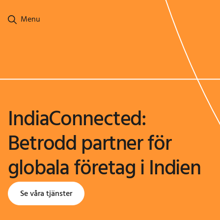
Ga naar hoofdinhoud
Menu
IndiaConnected:
Betrodd partner för
globala företag i Indien
Se våra tjänster