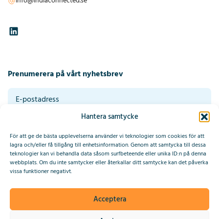
info@indiaconnected.se
Prenumerera på vårt nyhetsbrev
Hantera samtycke
Genom att klicka på skicka godkänner du våra villkor. Läs vår
integritetspolicy längst ner på denna sida.
*
För att ge de bästa upplevelserna använder vi teknologier som cookies för att
Prenumerera
lagra och/eller få tillgång till enhetsinformation. Genom att samtycka till dessa
teknologier kan vi behandla data såsom surfbeteende eller unika ID:n på denna
webbplats. Om du inte samtycker eller återkallar ditt samtycke kan det påverka
This site is protected by reCAPTCHA and the Google
Privacy Policy
vissa funktioner negativt.
and
Terms of Service
apply.
Acceptera
2025 © IndiaConnected