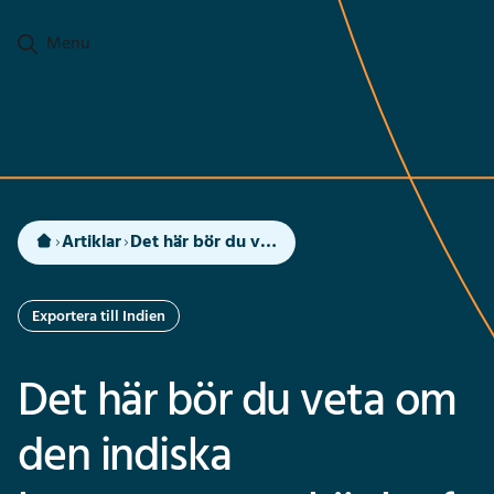
Ga naar hoofdinhoud
Menu
Artiklar
Det här bör du veta om den indiska konsumentens köpkraft
Exportera till Indien
Det här bör du veta om
den indiska