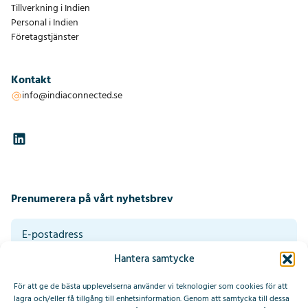
Tillverkning i Indien
Personal i Indien
Företagstjänster
Kontakt
info@indiaconnected.se
Prenumerera på vårt nyhetsbrev
Hantera samtycke
Genom att klicka på skicka godkänner du våra villkor. Läs vår
integritetspolicy längst ner på denna sida.
*
För att ge de bästa upplevelserna använder vi teknologier som cookies för att
Prenumerera
lagra och/eller få tillgång till enhetsinformation. Genom att samtycka till dessa