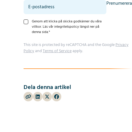
Prenumerera
Genom att klicka på skicka godkänner du våra
villkor. Läs vår integritetspolicy längst ner på
denna sida.
*
This site is protected by reCAPTCHA and the Google
Privacy
Policy
and
Terms of Service
apply.
Dela denna artikel