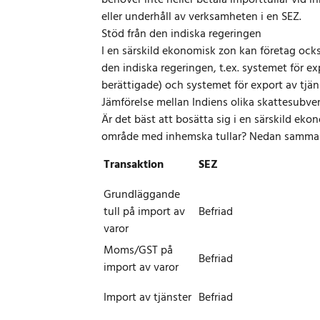
behöver inte heller betala importtullar vid i
eller underhåll av verksamheten i en SEZ.
Stöd från den indiska regeringen
I en särskild ekonomisk zon kan företag ocks
den indiska regeringen, t.ex. systemet för ex
berättigade) och systemet för export av tjäns
Jämförelse mellan Indiens olika skattesubve
Är det bäst att bosätta sig i en särskild ekon
område med inhemska tullar? Nedan sammanfa
Transaktion
SEZ
Grundläggande
tull på import av
Befriad
varor
Moms/GST på
Befriad
import av varor
Import av tjänster
Befriad