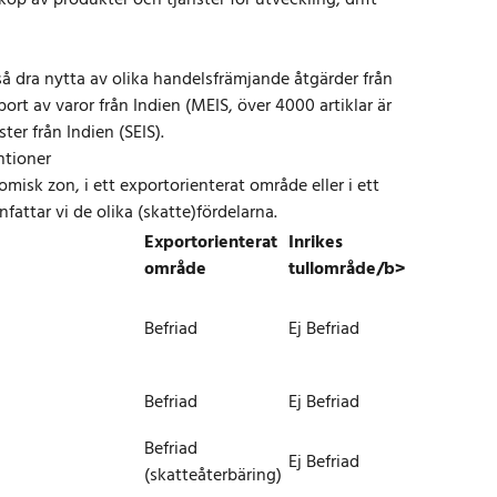
nköp av produkter och tjänster för utveckling, drift
å dra nytta av olika handelsfrämjande åtgärder från
port av varor från Indien (MEIS, över 4000 artiklar är
ter från Indien (SEIS).
ntioner
omisk zon, i ett exportorienterat område eller i ett
ttar vi de olika (skatte)fördelarna.
Exportorienterat
Inrikes
område
tullområde/b>
Befriad
Ej Befriad
Befriad
Ej Befriad
Befriad
Ej Befriad
(skatteåterbäring)