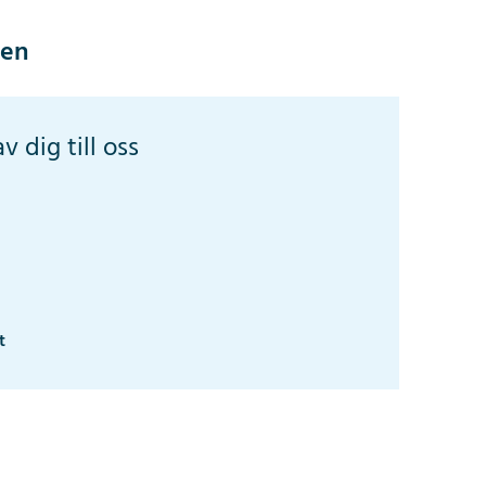
ien
v dig till oss
t