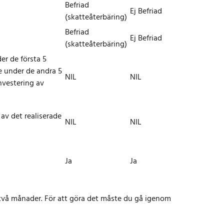
Befriad
Ej Befriad
(skatteåterbäring)
Befriad
Ej Befriad
(skatteåterbäring)
er de första 5
e under de andra 5
NIL
NIL
investering av
 av det realiserade
NIL
NIL
Ja
Ja
r två månader. För att göra det måste du gå igenom