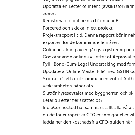
Upprätta en Letter of Intent (avsiktsförklar
zonen.
Registrera dig online med formulär F.
Förbered och skicka in ett projekt
Projektrapport i tid. Denna rapport bör inne
exporten för de kommande fem åren.
Onlinebetalning av engångsregistrering och å
Godkännande online av Letter of Approval m
Fyll i Bond-Cum-Legal Undertaking med form
Uppdatera ‘Online Master File’ med GSTIN oc
Skicka in ‘Letter of Commencement of Author
verksamheten påbörjats.
Slutför hyresavtalet med byggherren och ski
Letar du efter fler skattetips?
IndiaConnected har sammanställt alla våra ti
guide för europeiska CFO:er som gör eller vill 
ladda ner den kostnadsfria CFO-guiden här