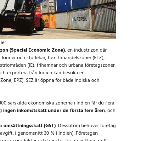
ler
 zon (Special Economic Zone)
, en industrizon där
a former och storlekar, t.ex. frihandelszoner (FTZ),
ustriområden (IE), frihamnar och urbana företagszoner.
 och exportera från Indien kan besöka en
Zone, EPZ). SEZ är öppna för både indiska och
300 särskilda ekonomiska zonerna i Indien får du flera
ag
ingen inkomstskatt under de första fem åren
, och
la
omsättningsskatt (GST)
. Dessutom behöver företag
lavgift, i genomsnitt 30 % i Indien). Företagen