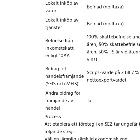
Lokalt inköp av
Befriad (nolltaxa)
varor
Lokalt inköp av
Befriad (nolltaxa)
tjänster
100% skattebefrielse und
Befrielse från
åren, 50% skattebefriels
inkomstskatt
åren. 50% i 5 år vid åter
enligt 10AA
vinst
Bidrag till
Scrips-värde på 3 till 7 %
handelsfrämjande
nettoexportvärdet
(SEIS och MEIS)
Andra bidrag för
främjande av
Ja
handel
Process
Att etablera ett företag i en SEZ tar ungefä
följande steg:
Välj en lämplig särskild ekonomisk zon