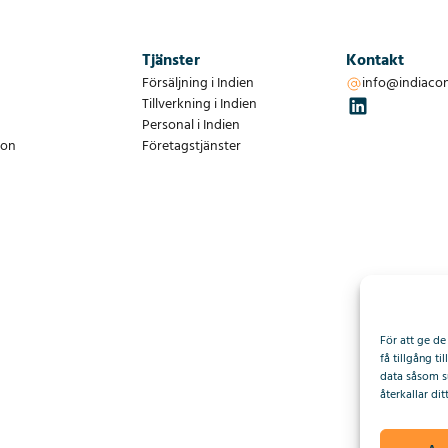
Tjänster
Kontakt
Försäljning i Indien
info@indiaco
Tillverkning i Indien
Personal i Indien
ion
Företagstjänster
För att ge de
få tillgång t
data såsom s
återkallar di