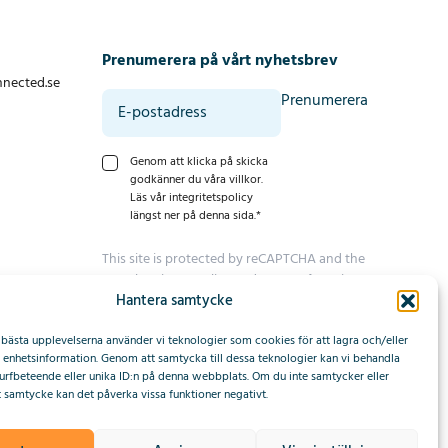
Prenumerera på vårt nyhetsbrev
nnected.se
Prenumerera
Genom att klicka på skicka
godkänner du våra villkor.
Läs vår integritetspolicy
längst ner på denna sida.
*
This site is protected by reCAPTCHA and the
Google
Privacy Policy
and
Terms of Service
Hantera samtycke
apply.
 bästa upplevelserna använder vi teknologier som cookies för att lagra och/eller
ill enhetsinformation. Genom att samtycka till dessa teknologier kan vi behandla
urfbeteende eller unika ID:n på denna webbplats. Om du inte samtycker eller
tt samtycke kan det påverka vissa funktioner negativt.
Webbplats av Upside