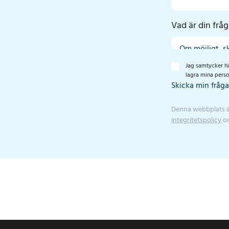
Vad är din frå
Jag samtycker hä
lagra mina perso
Skicka min fråg
Denna webbplats 
integritetspolicy
o