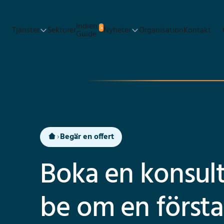
Ga naar hoofdinhoud
Indien
5
Tjänster
Sektorer
Nyheter
Organisation
Kontakt
Guide
Begär en offert
Boka en konsult
be om en första