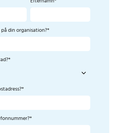
Efternamn
*
på din organisation?
*
rad?
*
ostadress?
*
elefonnummer?
*