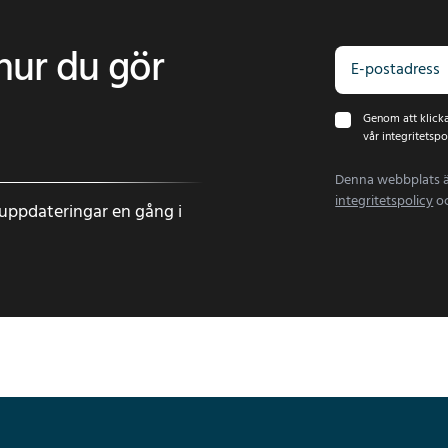
 hur du gör
Genom att klicka
vår integritetspo
Denna webbplats 
integritetspolicy
o
uppdateringar en gång i