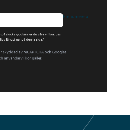
Prenumerera
 på skicka godkänner du våra villkor. Läs
licy längst ner på denna sida.
*
är skyddad av reCAPTCHA och Googles
ch
användarvillkor
gäller.