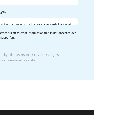
ga?
*
rmed till att ta emot information från IndiaConnected och
nuppgifter.
a
är skyddad av reCAPTCHA och Googles
ch
användarvillkor
gäller.