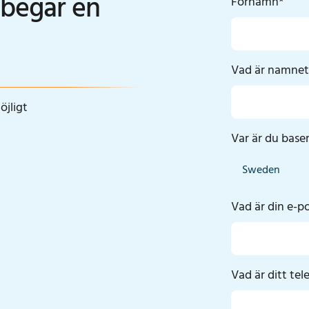
 begär en
Förnamn
*
Vad är namnet 
öjligt
Var är du base
Vad är din e-p
Vad är ditt t